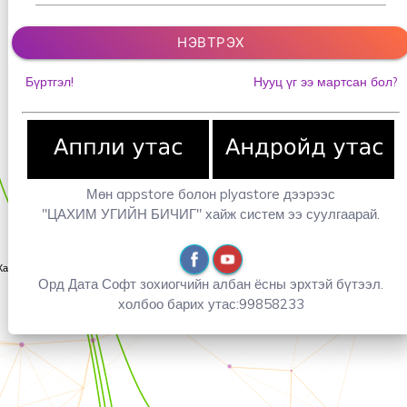
Бүртгэл!
Нууц үг ээ мартсан бол?
Мөн appstore болон plyastore дээрээс
"ЦАХИМ УГИЙН БИЧИГ" хайж систем ээ суулгаарай.
Орд Дата Софт зохиогчийн албан ёсны эрхтэй бүтээл.
холбоо барих утас:99858233